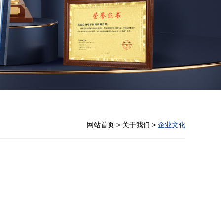
网站首页
> 关于我们 >
企业文化