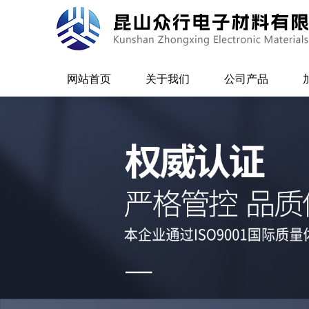
网站首页
关于我们
公司产品