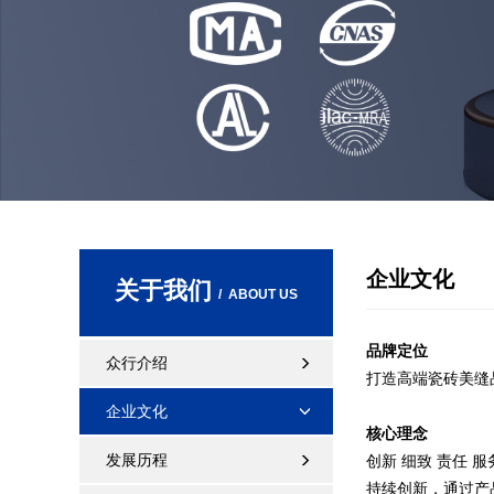
企业文化
关于我们
/ ABOUT US
品牌定位
众行介绍
打造高端瓷砖美缝
企业文化
核心理念
发展历程
创新 细致 责任 服
持续创新，通过产