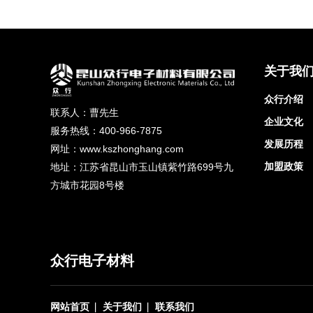
关于我
众行介绍
联系人：曹先生
企业文化
服务热线：400-966-7875
发展历程
网址：www.kszhonghang.com
加盟政策
地址：江苏省昆山市玉山镇紫竹路699号九
方城市花园8号楼
众行电子材料
网站首页
关于我们
联系我们