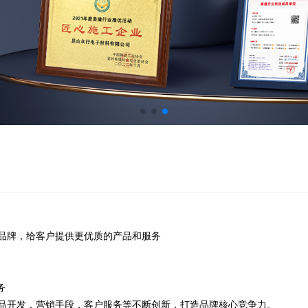
品牌，给客户提供更优质的产品和服务
务
品开发，营销手段，客户服务等不断创新，打造品牌核心竞争力。