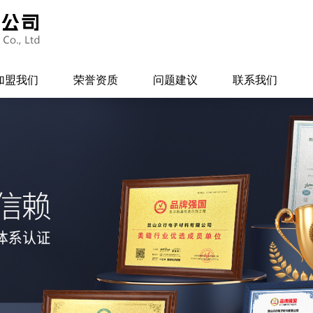
加盟我们
荣誉资质
问题建议
联系我们