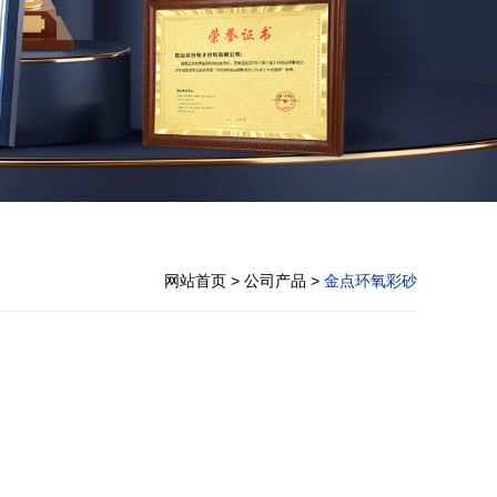
网站首页
> 公司产品 >
金点环氧彩砂