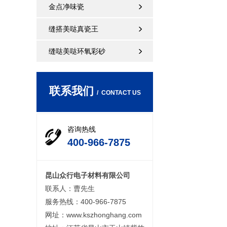
金点净味瓷
缝搭美哒真瓷王
缝哒美哒环氧彩砂
联系我们
/ CONTACT US
咨询热线
400-966-7875
昆山众行电子材料有限公司
联系人：曹先生
服务热线：400-966-7875
网址：www.kszhonghang.com